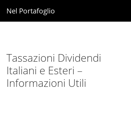
Skip
Skip
Nel Portafoglio
to
to
Investimenti
main
primary
-
content
sidebar
Fisco
-
Tassazioni Dividendi
Risparmio
-
Italiani e Esteri –
Soldi
Informazioni Utili
-
Lavoro