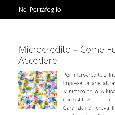
Skip
Skip
Nel Portafoglio
to
to
Investimenti
main
primary
-
content
sidebar
Fisco
-
Microcredito – Come F
Risparmio
Accedere
-
Soldi
-
Per microcredito si in
Lavoro
imprese italiane, attra
Ministero dello Svilu
con l’istituzione del c
Garanzia non eroga fi