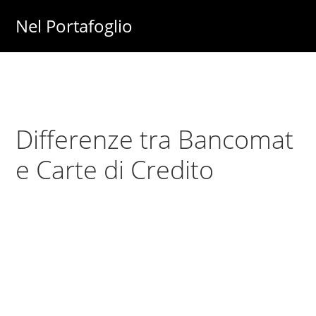
Skip
Skip
Nel Portafoglio
to
to
Investimenti
main
primary
-
content
sidebar
Fisco
-
Differenze tra Bancomat
Risparmio
-
e Carte di Credito
Soldi
-
Lavoro