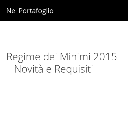
Skip
Skip
Nel Portafoglio
to
to
Investimenti
main
primary
-
content
sidebar
Fisco
-
Regime dei Minimi 2015
Risparmio
-
– Novità e Requisiti
Soldi
-
Lavoro