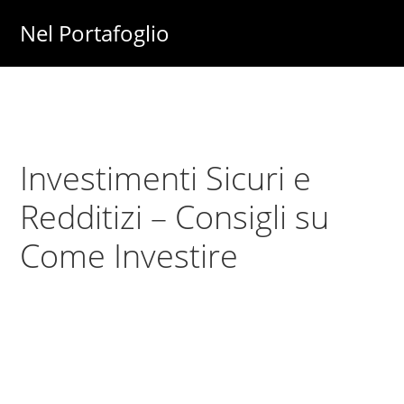
Skip
Skip
Nel Portafoglio
to
to
Investimenti
main
primary
-
content
sidebar
Fisco
-
Investimenti Sicuri e
Risparmio
-
Redditizi – Consigli su
Soldi
Come Investire
-
Lavoro