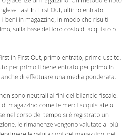
e o giacenze di magazzino. Un metodo è noto
glese Last In First Out, ultimo entrato,
a i beni in magazzino, in modo che risulti
imo, sulla base del loro costo di acquisto o
irst In First Out, primo entrato, primo uscito,
uto per primo il bene entrato per primo in
e anche di effettuare una media ponderata.
non sono neutrali ai fini del bilancio fiscale.
ze di magazzino come le merci acquistate o
se nel corso del tempo si è registrato un
zione, le rimanenze vengono valutate ai più
a deprimere le valutazioni del magazzino, nei