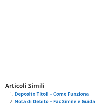
Articoli Simili
Deposito Titoli – Come Funziona
Nota di Debito – Fac Simile e Guida