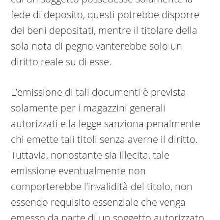
fede di deposito, questi potrebbe disporre
dei beni depositati, mentre il titolare della
sola nota di pegno vanterebbe solo un
diritto reale su di esse.
L’emissione di tali documenti è prevista
solamente per i magazzini generali
autorizzati e la legge sanziona penalmente
chi emette tali titoli senza averne il diritto.
Tuttavia, nonostante sia illecita, tale
emissione eventualmente non
comporterebbe l’invalidità del titolo, non
essendo requisito essenziale che venga
emesso da parte di un soggetto autorizzato.