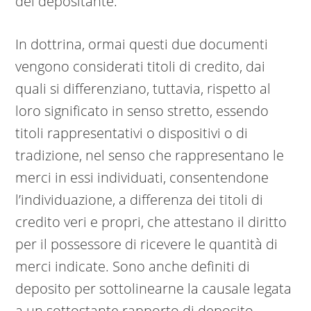
del depositante.
In dottrina, ormai questi due documenti
vengono considerati titoli di credito, dai
quali si differenziano, tuttavia, rispetto al
loro significato in senso stretto, essendo
titoli rappresentativi o dispositivi o di
tradizione, nel senso che rappresentano le
merci in essi individuati, consentendone
l’individuazione, a differenza dei titoli di
credito veri e propri, che attestano il diritto
per il possessore di ricevere le quantità di
merci indicate. Sono anche definiti di
deposito per sottolinearne la causale legata
a un sottostante rapporto di deposito,