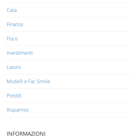
Casa
Finanza
Fisco
Investimenti
Lavoro
Modelli e Fac Simile
Prestiti
Risparmio
INFORMAZIONI