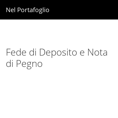
Skip
Skip
Nel Portafoglio
to
to
Investimenti
main
primary
-
content
sidebar
Fisco
-
Fede di Deposito e Nota
Risparmio
-
di Pegno
Soldi
-
Lavoro