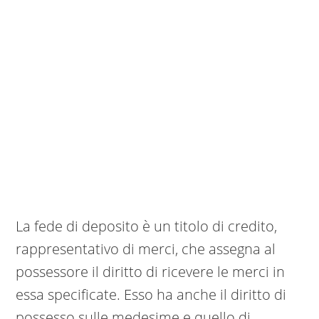
La fede di deposito è un titolo di credito,
rappresentativo di merci, che assegna al
possessore il diritto di ricevere le merci in
essa specificate. Esso ha anche il diritto di
possesso sulle medesime e quello di