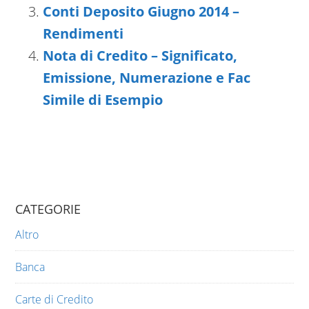
Conti Deposito Giugno 2014 –
Rendimenti
Nota di Credito – Significato,
Emissione, Numerazione e Fac
Simile di Esempio
CATEGORIE
Altro
Banca
Carte di Credito