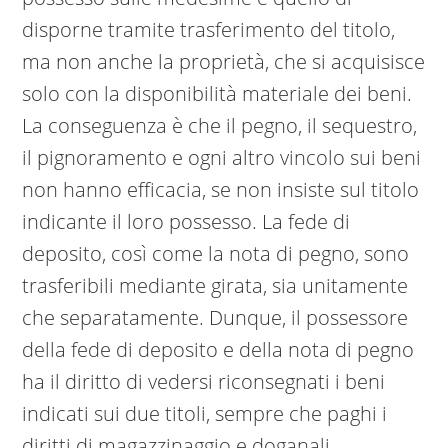
disporne tramite trasferimento del titolo,
ma non anche la proprietà, che si acquisisce
solo con la disponibilità materiale dei beni.
La conseguenza è che il pegno, il sequestro,
il pignoramento e ogni altro vincolo sui beni
non hanno efficacia, se non insiste sul titolo
indicante il loro possesso. La fede di
deposito, così come la nota di pegno, sono
trasferibili mediante girata, sia unitamente
che separatamente. Dunque, il possessore
della fede di deposito e della nota di pegno
ha il diritto di vedersi riconsegnati i beni
indicati sui due titoli, sempre che paghi i
diritti di magazzinaggio e doganali.