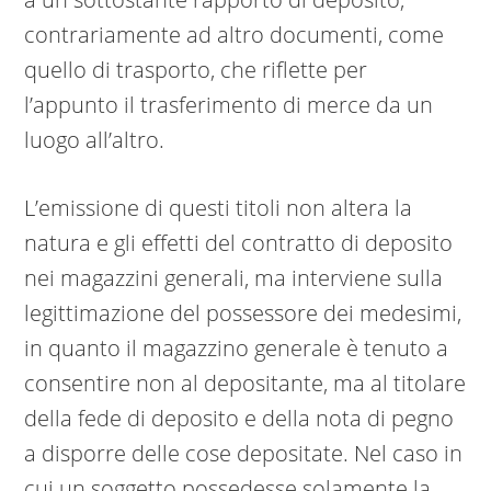
contrariamente ad altro documenti, come
quello di trasporto, che riflette per
l’appunto il trasferimento di merce da un
luogo all’altro.
L’emissione di questi titoli non altera la
natura e gli effetti del contratto di deposito
nei magazzini generali, ma interviene sulla
legittimazione del possessore dei medesimi,
in quanto il magazzino generale è tenuto a
consentire non al depositante, ma al titolare
della fede di deposito e della nota di pegno
a disporre delle cose depositate. Nel caso in
cui un soggetto possedesse solamente la