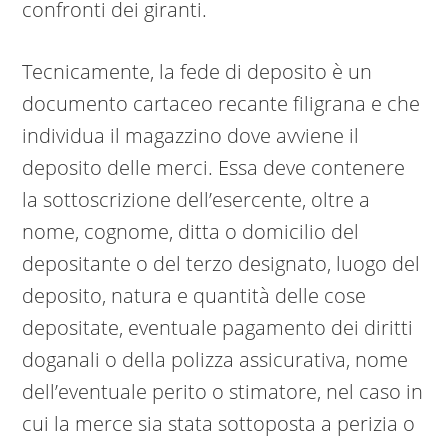
confronti dei giranti.
Tecnicamente, la fede di deposito è un
documento cartaceo recante filigrana e che
individua il magazzino dove avviene il
deposito delle merci. Essa deve contenere
la sottoscrizione dell’esercente, oltre a
nome, cognome, ditta o domicilio del
depositante o del terzo designato, luogo del
deposito, natura e quantità delle cose
depositate, eventuale pagamento dei diritti
doganali o della polizza assicurativa, nome
dell’eventuale perito o stimatore, nel caso in
cui la merce sia stata sottoposta a perizia o