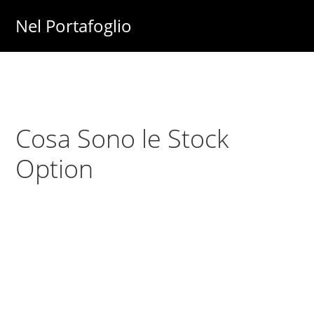
Skip
Skip
Nel Portafoglio
to
to
Investimenti
main
primary
-
content
sidebar
Fisco
-
Cosa Sono le Stock
Risparmio
-
Option
Soldi
-
Lavoro