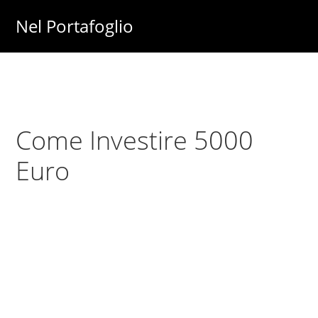
Skip
Skip
Nel Portafoglio
to
to
Investimenti
main
primary
-
content
sidebar
Fisco
-
Come Investire 5000
Risparmio
-
Euro
Soldi
-
Lavoro