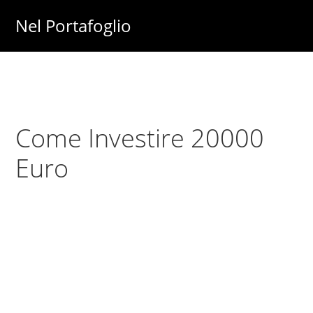
Skip
Skip
Nel Portafoglio
to
to
Investimenti
main
primary
-
content
sidebar
Fisco
-
Come Investire 20000
Risparmio
-
Euro
Soldi
-
Lavoro