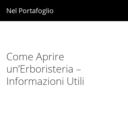
Skip
Skip
Nel Portafoglio
to
to
Investimenti
main
primary
-
content
sidebar
Fisco
-
Come Aprire
Risparmio
-
un’Erboristeria –
Soldi
Informazioni Utili
-
Lavoro