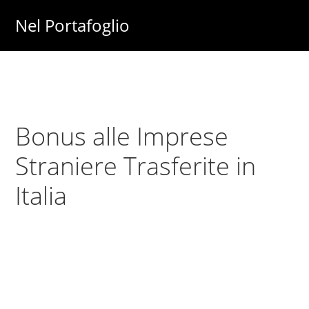
Skip
Skip
Nel Portafoglio
to
to
Investimenti
main
primary
-
content
sidebar
Fisco
-
Bonus alle Imprese
Risparmio
-
Straniere Trasferite in
Soldi
Italia
-
Lavoro