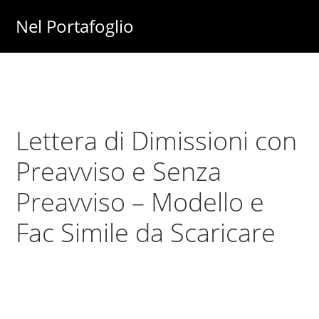
Skip
Skip
Nel Portafoglio
to
to
Investimenti
main
primary
-
content
sidebar
Fisco
-
Lettera di Dimissioni con
Risparmio
-
Preavviso e Senza
Soldi
Preavviso – Modello e
-
Fac Simile da Scaricare
Lavoro