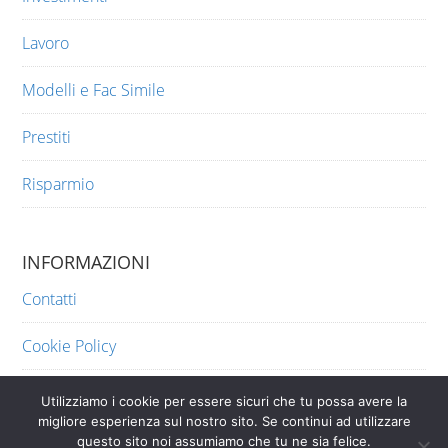
Lavoro
Modelli e Fac Simile
Prestiti
Risparmio
INFORMAZIONI
Contatti
Cookie Policy
Privacy
Utilizziamo i cookie per essere sicuri che tu possa avere la
migliore esperienza sul nostro sito. Se continui ad utilizzare
questo sito noi assumiamo che tu ne sia felice.