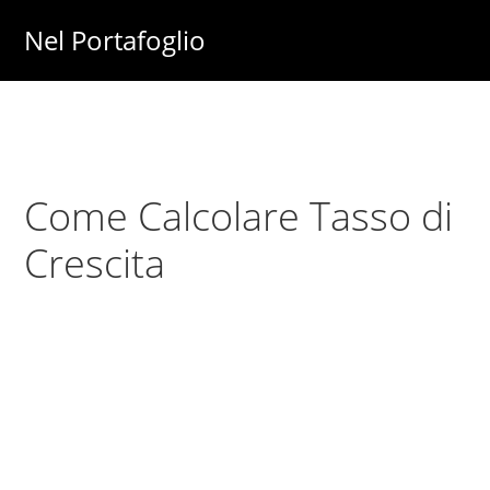
Skip
Skip
Nel Portafoglio
to
to
Investimenti
main
primary
-
content
sidebar
Fisco
-
Come Calcolare Tasso di
Risparmio
-
Crescita
Soldi
-
Lavoro