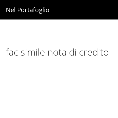
Skip
Skip
Nel Portafoglio
to
to
Investimenti
main
primary
-
content
sidebar
Fisco
-
fac simile nota di credito
Risparmio
-
Soldi
-
Lavoro