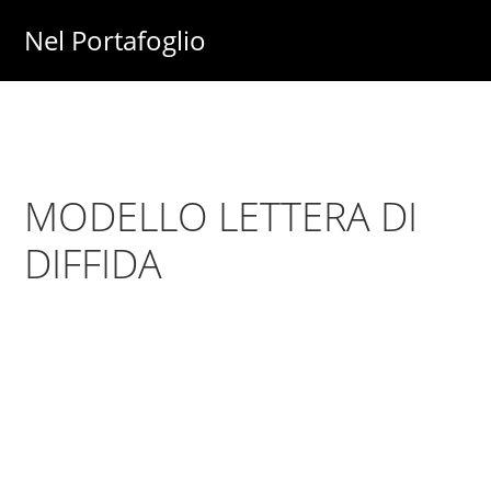
Skip
Skip
Nel Portafoglio
to
to
Investimenti
main
primary
-
content
sidebar
Fisco
-
MODELLO LETTERA DI
Risparmio
-
DIFFIDA
Soldi
-
Lavoro