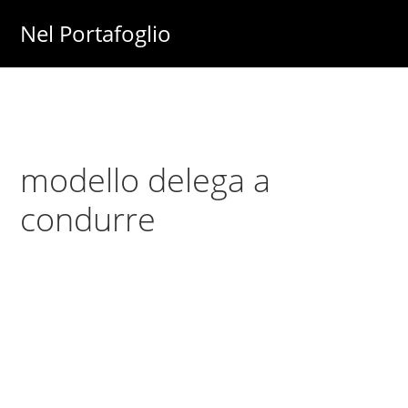
Skip
Skip
Nel Portafoglio
to
to
Investimenti
main
primary
-
content
sidebar
Fisco
-
modello delega a
Risparmio
-
condurre
Soldi
-
Lavoro