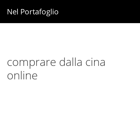
Skip
Skip
Nel Portafoglio
to
to
Investimenti
main
primary
-
content
sidebar
Fisco
-
comprare dalla cina
Risparmio
-
online
Soldi
-
Lavoro