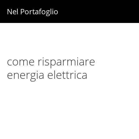
Skip
Skip
Nel Portafoglio
to
to
Investimenti
main
primary
-
content
sidebar
Fisco
-
come risparmiare
Risparmio
-
energia elettrica
Soldi
-
Lavoro