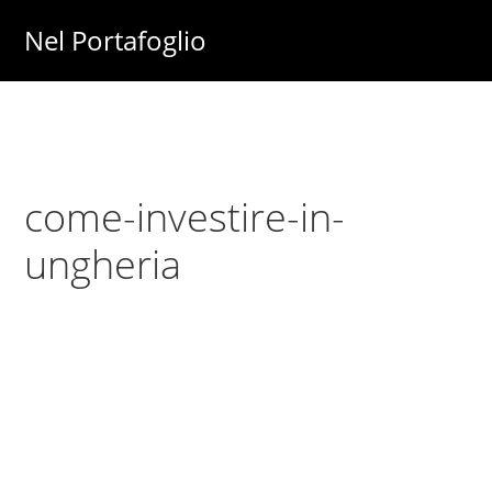
Skip
Skip
Nel Portafoglio
to
to
Investimenti
main
primary
-
content
sidebar
Fisco
-
come-investire-in-
Risparmio
-
ungheria
Soldi
-
Lavoro