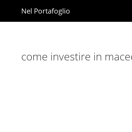
Skip
Skip
Nel Portafoglio
to
to
Investimenti
main
primary
-
content
sidebar
Fisco
-
come investire in mace
Risparmio
-
Soldi
-
Lavoro