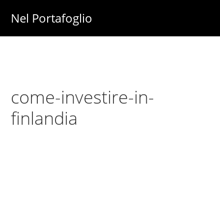
Skip
Skip
Nel Portafoglio
to
to
Investimenti
main
primary
-
content
sidebar
Fisco
-
come-investire-in-
Risparmio
-
finlandia
Soldi
-
Lavoro