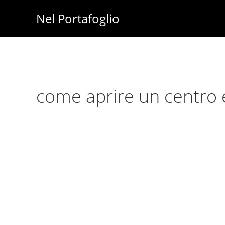
Skip
Skip
Nel Portafoglio
to
to
Investimenti
main
primary
-
content
sidebar
Fisco
-
come aprire un centro 
Risparmio
-
Soldi
-
Lavoro