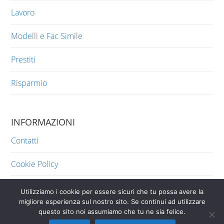
Lavoro
Modelli e Fac Simile
Prestiti
Risparmio
INFORMAZIONI
Contatti
Cookie Policy
Privacy
Utilizziamo i cookie per essere sicuri che tu possa avere la
migliore esperienza sul nostro sito. Se continui ad utilizzare
questo sito noi assumiamo che tu ne sia felice.