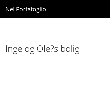
Skip
Skip
Nel Portafoglio
to
to
Investimenti
main
primary
-
content
sidebar
Fisco
-
Inge og Ole?s bolig
Risparmio
-
Soldi
-
Lavoro