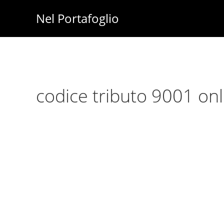
Skip
Skip
Nel Portafoglio
to
to
Investimenti
main
primary
-
content
sidebar
Fisco
-
codice tributo 9001 onl
Risparmio
-
Soldi
-
Lavoro