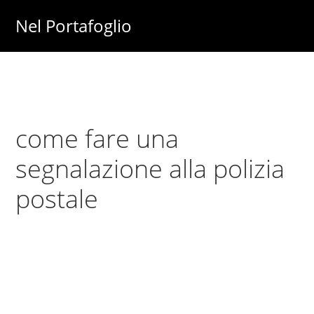
Skip
Skip
Nel Portafoglio
to
to
Investimenti
main
primary
-
content
sidebar
Fisco
-
come fare una
Risparmio
-
segnalazione alla polizia
Soldi
postale
-
Lavoro